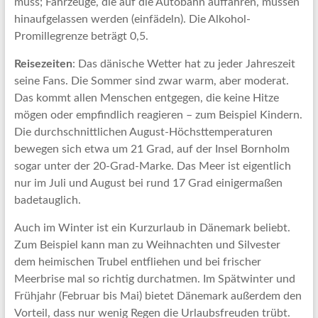
muss; Fahrzeuge, die auf die Autobahn auffahren, müssen
hinaufgelassen werden (einfädeln). Die Alkohol-
Promillegrenze beträgt 0,5.
Reisezeiten
: Das dänische Wetter hat zu jeder Jahreszeit
seine Fans. Die Sommer sind zwar warm, aber moderat.
Das kommt allen Menschen entgegen, die keine Hitze
mögen oder empfindlich reagieren – zum Beispiel Kindern.
Die durchschnittlichen August-Höchsttemperaturen
bewegen sich etwa um 21 Grad, auf der Insel Bornholm
sogar unter der 20-Grad-Marke. Das Meer ist eigentlich
nur im Juli und August bei rund 17 Grad einigermaßen
badetauglich.
Auch im Winter ist ein Kurzurlaub in Dänemark beliebt.
Zum Beispiel kann man zu Weihnachten und Silvester
dem heimischen Trubel entfliehen und bei frischer
Meerbrise mal so richtig durchatmen. Im Spätwinter und
Frühjahr (Februar bis Mai) bietet Dänemark außerdem den
Vorteil, dass nur wenig Regen die Urlaubsfreuden trübt.