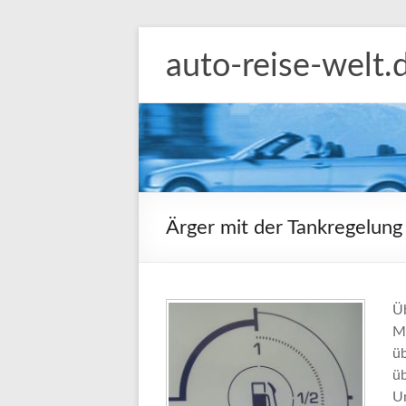
Zum
Inhalt
auto-reise-welt.
springen
Ärger mit der Tankregelun
Üb
M
üb
üb
Un