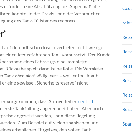
ies erfordert eine Abschätzung per Augenmaß, die
Gesu
führen könnte. In der Praxis kann der Verbraucher
slegung des Tank-Füllstandes rechnen.
Mie
r“
Reis
d auf den britischen Inseln vertreten nicht wenige
Reis
as einen leer gefahrenen Tank voraussetzt. Der Kunde
r Übernahme eines Fahrzeugs eine komplette
Reis
bei Rückgabe spielt dann keine Rolle. Die Vermieter
en Tank
eben nicht
völlig leert – weil er im Urlaub
Reis
 er eine gewisse „Sicherheitsreserve“ nicht
Reis
eder vorgekommen, dass Autoverleiher
deutlich
he erste Tankfüllung abgerechnet haben. Aber auch
Reis
tpreise angesetzt werden, kann diese Regelung
werden. Zum Beispiel auf vielen spanischen und
Spar
 eines erheblichen Ehrgeizes, den vollen Tank