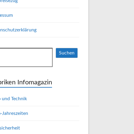
reisezug
ressum
nschutzerklärung
hen
Suchen
riken Infomagazin
 und Technik
-Jahreszeiten
sicherheit