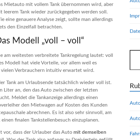
Auto
as Mietauto mit vollem Tank übernommen wird, aber
t leerem Tank wieder zurückgegeben werden soll.
Imp
e eine genauere Analyse zeigt, sollte man allerdings
ets den Einzelfall betrachten.
Date
as Modell „voll – voll“
Suc
e am weitesten verbreitete Tankregelung lautet: voll
 Modell hat viele Vorteile, vor allem weil es
vielen Verbrauchern intuitiv erwartet wird.
der Tank am Urlaubsende tatsächlich wieder voll ist.
Rub
 Liter an, den das Auto zwischen der letzten
ucht. Meldet die Tankanzeige allerdings einen
Auto
toverleiher den Mietwagen auf Kosten des Kunden
pauschale abrechnen. Es ist also sehr sinnvoll, am
Auto
 einen finalen Tankstellenbesuch einzuplanen.
ht vor, dass der Urlauber das Auto
mit demselben
Fahr
l. War der Tank also anfangs zu Dreivierteln gefüllt,