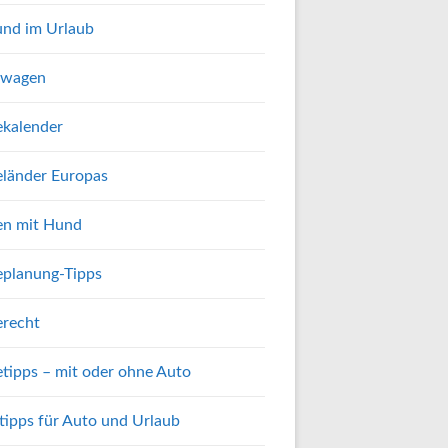
nd im Urlaub
twagen
ekalender
eländer Europas
en mit Hund
eplanung-Tipps
erecht
etipps – mit oder ohne Auto
tipps für Auto und Urlaub