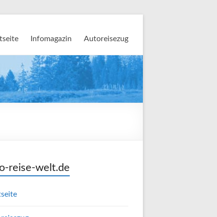
tseite
Infomagazin
Autoreisezug
o-reise-welt.de
tseite