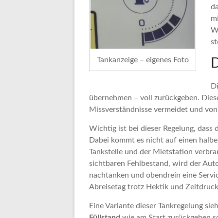
d
mi
Wi
st
Tankanzeige – eigenes Foto
D
Di
übernehmen – voll zurückgeben. Dieses
Missverständnisse vermeidet und von 
Wichtig ist bei dieser Regelung, dass 
Dabei kommt es nicht auf einen halben
Tankstelle und der Mietstation verbra
sichtbaren Fehlbestand, wird der Au
nachtanken und obendrein eine Service
Abreisetag trotz Hektik und Zeitdruck
Eine Variante dieser Tankregelung sie
Füllstand
wie am Start zurückgeben sol