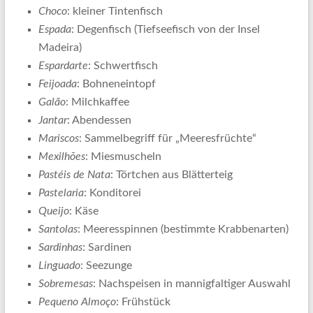
Choco
: kleiner Tintenfisch
Espada
: Degenfisch (Tiefseefisch von der Insel
Madeira)
Espardarte
: Schwertfisch
Feijoada
: Bohneneintopf
Galão
: Milchkaffee
Jantar
: Abendessen
Mariscos
: Sammelbegriff für „Meeresfrüchte“
Mexilhões
: Miesmuscheln
Pastéis de Nata
: Törtchen aus Blätterteig
Pastelaria
: Konditorei
Queijo
: Käse
Santolas
: Meeresspinnen (bestimmte Krabbenarten)
Sardinhas
: Sardinen
Linguado
: Seezunge
Sobremesas
: Nachspeisen in mannigfaltiger Auswahl
Pequeno Almoço
: Frühstück