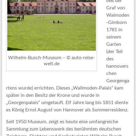
ließ der
Graf von
Walmoden
-Gimborn
1781 in
seinem
Garten
(der Teil
Wilhelm-Busch-Museum – © auto-reise-
des
welt.de
hannovers
chen
Georgenga
rtens wurde) errichten. Dieses „Wallmoden-Palais“ kam
später in den Besitz der Krone und wurde in
„Georgenpalais“ umgetauft. Elf Jahre lang bis 1851 diente
es König Ernst August von Hannover als Sommerresidenz.
Seit 1950 Museum, zeigt es heute eine umfangreiche
Sammlung zum Lebenswerk des berühmten deutschen