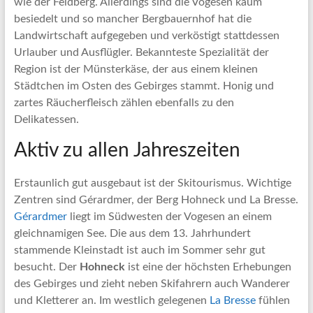
wie der Feldberg. Allerdings sind die Vogesen kaum
besiedelt und so mancher Bergbauernhof hat die
Landwirtschaft aufgegeben und verköstigt stattdessen
Urlauber und Ausflügler. Bekannteste Spezialität der
Region ist der Münsterkäse, der aus einem kleinen
Städtchen im Osten des Gebirges stammt. Honig und
zartes Räucherfleisch zählen ebenfalls zu den
Delikatessen.
Aktiv zu allen Jahreszeiten
Erstaunlich gut ausgebaut ist der Skitourismus. Wichtige
Zentren sind Gérardmer, der Berg Hohneck und La Bresse.
Gérardmer
liegt im Südwesten der Vogesen an einem
gleichnamigen See. Die aus dem 13. Jahrhundert
stammende Kleinstadt ist auch im Sommer sehr gut
besucht. Der
Hohneck
ist eine der höchsten Erhebungen
des Gebirges und zieht neben Skifahrern auch Wanderer
und Kletterer an. Im westlich gelegenen
La Bresse
fühlen