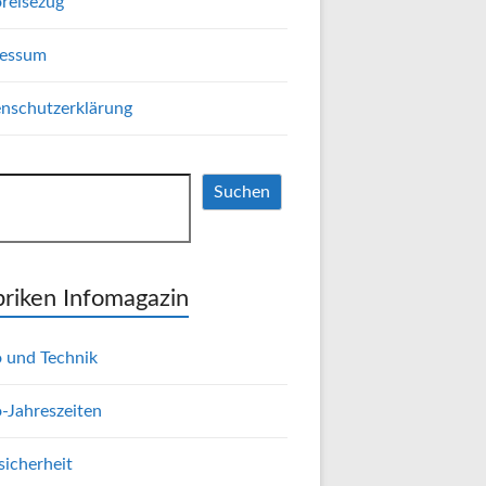
reisezug
ressum
nschutzerklärung
hen
Suchen
riken Infomagazin
 und Technik
-Jahreszeiten
sicherheit