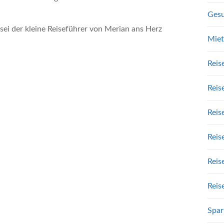
Gesu
 der kleine Reiseführer von Merian ans Herz
Mie
Reis
Reis
Reis
Reis
Reis
Reis
Spar