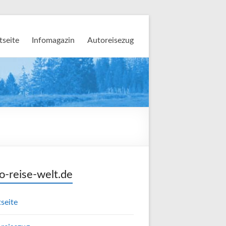
tseite
Infomagazin
Autoreisezug
o-reise-welt.de
tseite