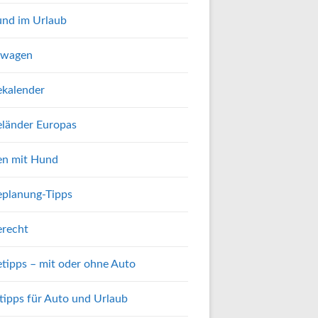
nd im Urlaub
twagen
ekalender
eländer Europas
en mit Hund
eplanung-Tipps
erecht
etipps – mit oder ohne Auto
tipps für Auto und Urlaub