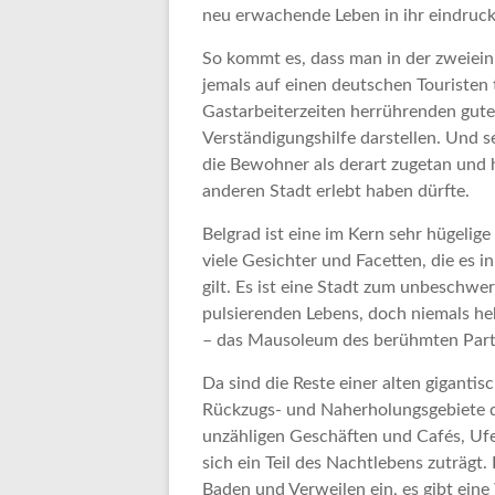
neu erwachende Leben in ihr eindruck
So kommt es, dass man in der zweiei
jemals auf einen deutschen Touristen tr
Gastarbeiterzeiten herrührenden gute
Verständigungshilfe darstellen. Und s
die Bewohner als derart zugetan und h
anderen Stadt erlebt haben dürfte.
Belgrad ist eine im Kern sehr hügelige
viele Gesichter und Facetten, die es 
gilt. Es ist eine Stadt zum unbeschwerte
pulsierenden Lebens, doch niemals he
– das Mausoleum des berühmten Parti
Da sind die Reste einer alten giganti
Rückzugs- und Naherholungsgebiete de
unzähligen Geschäften und Cafés, U
sich ein Teil des Nachtlebens zuträgt
Baden und Verweilen ein, es gibt eine