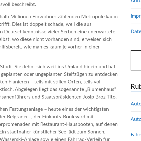
Auto
svoll beschreibt.
Imp
nhalb Millionen Einwohner zählenden Metropole kaum
ifft. Dies ist doppelt schade, weil die aus
Date
n Deutschkenntnisse vieler Serben eine unerwartete
elbst, wo diese nicht vorhanden sind, erweisen sich
ilfsbereit, wie man es kaum je vorher in einer
Suc
 Stadt. Sie dehnt sich weit ins Umland hinein und hat
in geplanten oder ungeplanten Steifzügen zu entdecken
n Flanieren – teils mit stillen Orten, teils voll
Rub
ktisch. Abgelegen liegt das sogenannte „Blumenhaus“
sanenführers und Staatspräsidenten Josip Broz Tito.
Auto
schen Festungsanlage – heute eines der wichtigsten
r Belgrader -, der Einkaufs-Boulevard mit
Auto
ferpromenaden mit Restaurant-Hausbooten, auf denen
. Ein stadtnaher künstlicher See lädt zum Sonnen,
Fahr
 Wasserski-Anlage sowie einen Fahrrad-Verleih für